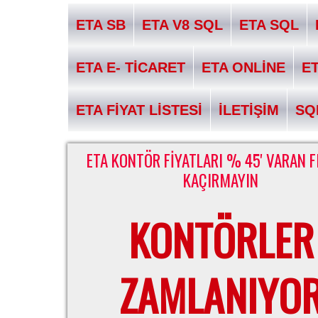
ETA SB
ETA V8 SQL
ETA SQL
ETA E- TİCARET
ETA ONLİNE
E
ETA FİYAT LİSTESİ
İLETİŞİM
SQ
ETA KONTÖR FİYATLARI % 45' VARAN F
KAÇIRMAYIN
KONTÖRLER
ZAMLANIYO