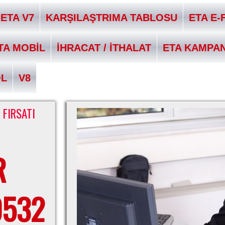
ETA V7
KARŞILAŞTRIMA TABLOSU
ETA E-
TA MOBİL
İHRACAT / İTHALAT
ETA KAMPA
QL
V8
 FIRSATI
R
0532