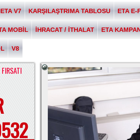
ETA V7
KARŞILAŞTRIMA TABLOSU
ETA E-
TA MOBİL
İHRACAT / İTHALAT
ETA KAMPA
QL
V8
 FIRSATI
R
0532