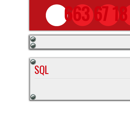
663 67 18
SQL