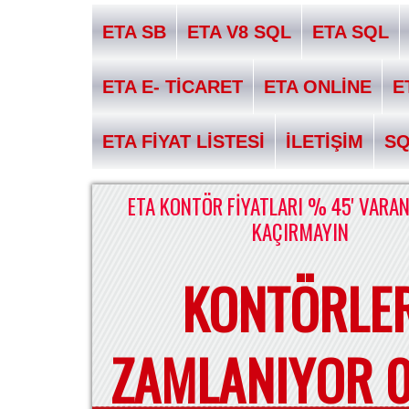
ETA SB
ETA V8 SQL
ETA SQL
ETA E- TİCARET
ETA ONLİNE
E
ETA FİYAT LİSTESİ
İLETİŞİM
S
ETA KONTÖR FİYATLARI % 45' VARAN
KAÇIRMAYIN
KONTÖRLE
ZAMLANIYOR 